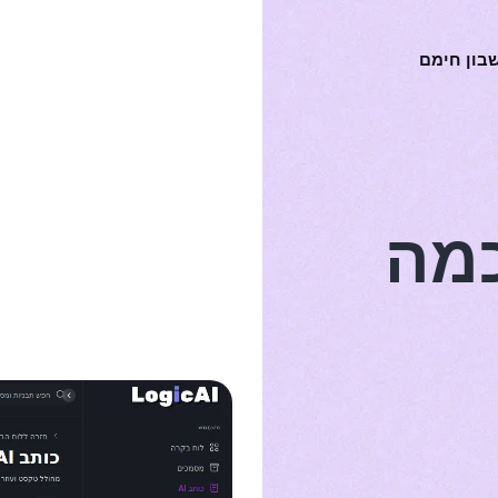
בון חימם
ת AI חכמה