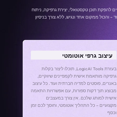
 להפקת תוכן טקסטואלי, יצירת גרפיקה, ניתוח
ד – והכול ממקום אחד ונגיש, ללא צורך בניסיון
עיצוב גרפי אוטומטי
בעזרת LogicAI Tools, תוכלו ליצור בקלות
גרפיקה מותאמת אישית לקמפיינים שיווקיים,
באנרים, פוסטים למדיה חברתית ועוד. כל עיצוב
מבוצע תוך דקות ספורות, עם אפשרויות התאמה
אישית למותג שלכם. אין צורך במעצבים
מקצועיים – כל התהליך אוטומטי, וחוסך לכם זמן
וכסף