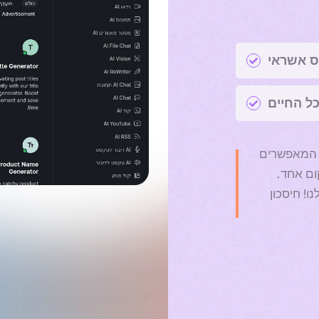
יס אשראי
ל החיים
ם ובינוניים, המאפשרים
קום אחד.
! חיסכון