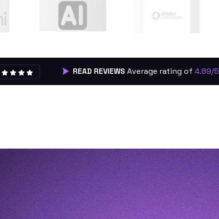
Average rating of
4.89/5
READ REVIEWS